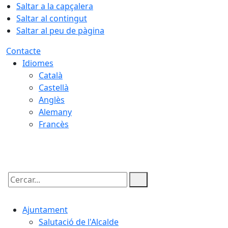
Saltar a la capçalera
Saltar al contingut
Saltar al peu de pàgina
Contacte
Idiomes
Català
Castellà
Anglès
Alemany
Francès
08.08.2026 | 02:47
Cercar:
Ajuntament
Salutació de l'Alcalde