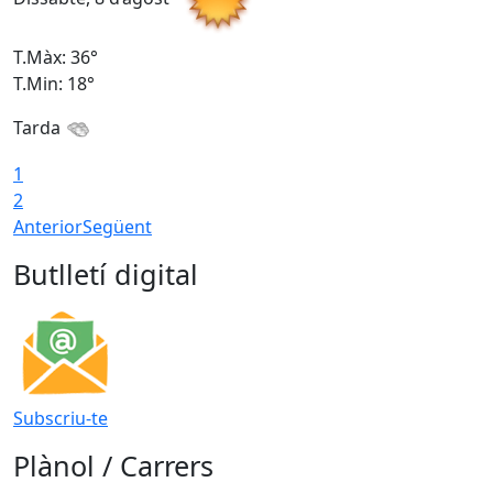
T.Màx: 36°
T
T.Min: 18°
T
Tarda
1
2
Anterior
Següent
Butlletí digital
Subscriu-te
Plànol / Carrers