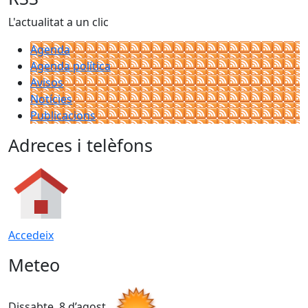
L'actualitat a un clic
Agenda
Agenda política
Avisos
Notícies
Publicacions
Adreces i telèfons
Accedeix
Meteo
Dissabte, 8 d’agost
D