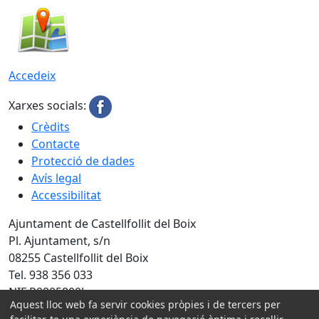
Accedeix
Xarxes socials:
Crèdits
Contacte
Protecció de dades
Avís legal
Accessibilitat
Ajuntament de Castellfollit del Boix
Pl. Ajuntament, s/n
08255 Castellfollit del Boix
Tel. 938 356 033
NIF P0805800J
Aquest lloc web fa servir cookies pròpies i de tercers per