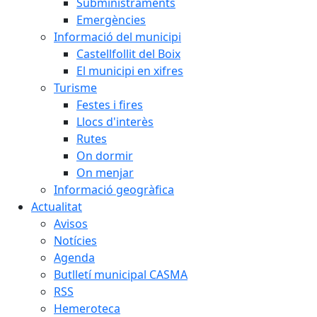
Subministraments
Emergències
Informació del municipi
Castellfollit del Boix
El municipi en xifres
Turisme
Festes i fires
Llocs d'interès
Rutes
On dormir
On menjar
Informació geogràfica
Actualitat
Avisos
Notícies
Agenda
Butlletí municipal CASMA
RSS
Hemeroteca