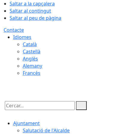
Saltar a la capçalera
Saltar al contingut
Saltar al peu de pàgina
Contacte
Idiomes
Català
Castellà
Anglès
Alemany
Francès
06.08.2026 | 23:13
Cercar:
Ajuntament
Salutació de l'Alcalde