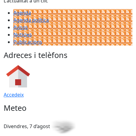
L'actualitat a un clic
Agenda
Agenda política
Avisos
Notícies
Publicacions
Adreces i telèfons
Accedeix
Meteo
Divendres, 7 d’agost
D