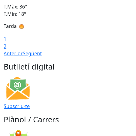
T.Màx: 36°
T
T.Min: 18°
T
Tarda
T
1
2
Anterior
Següent
Butlletí digital
Subscriu-te
Plànol / Carrers