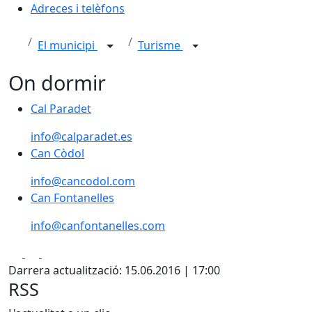
Adreces i telèfons
El municipi
Turisme
On dormir
Cal Paradet
Cal Paradet
info@calparadet.es
Can Còdol
Can Còdol
info@cancodol.com
Can Fontanelles
Can Fontanelles
info@canfontanelles.com
Facebook
X
Pdf
Darrera actualització: 15.06.2016 | 17:00
RSS