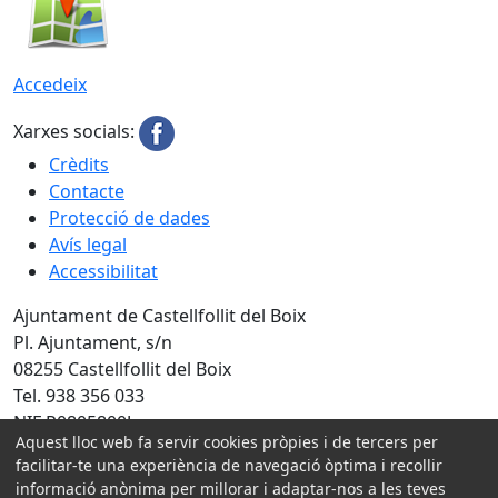
Accedeix
Xarxes socials:
Crèdits
Contacte
Protecció de dades
Avís legal
Accessibilitat
Ajuntament de Castellfollit del Boix
Pl. Ajuntament, s/n
08255 Castellfollit del Boix
Tel. 938 356 033
NIF P0805800J
Aquest lloc web fa servir cookies pròpies i de tercers per
Amb la col·laboració de:
facilitar-te una experiència de navegació òptima i recollir
informació anònima per millorar i adaptar-nos a les teves