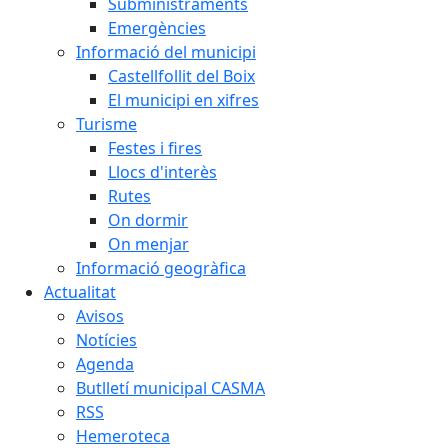
Subministraments
Emergències
Informació del municipi
Castellfollit del Boix
El municipi en xifres
Turisme
Festes i fires
Llocs d'interès
Rutes
On dormir
On menjar
Informació geogràfica
Actualitat
Avisos
Notícies
Agenda
Butlletí municipal CASMA
RSS
Hemeroteca