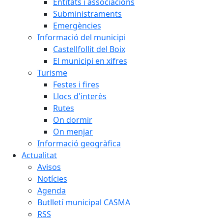
Entitats i associacions
Subministraments
Emergències
Informació del municipi
Castellfollit del Boix
El municipi en xifres
Turisme
Festes i fires
Llocs d'interès
Rutes
On dormir
On menjar
Informació geogràfica
Actualitat
Avisos
Notícies
Agenda
Butlletí municipal CASMA
RSS