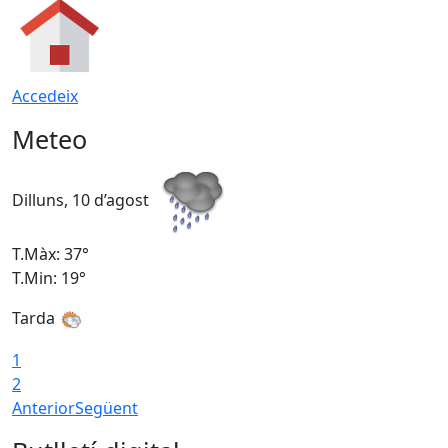
Accedeix
Meteo
Dilluns, 10 d’agost
D
T.Màx: 37°
T
T.Min: 19°
T
Tarda
T
1
2
Anterior
Següent