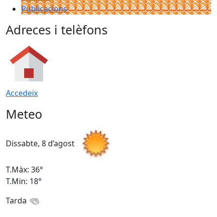
Publicacions
Adreces i telèfons
Accedeix
Meteo
Dissabte, 8 d’agost
D
T.Màx: 36°
T
T.Min: 18°
T
Tarda