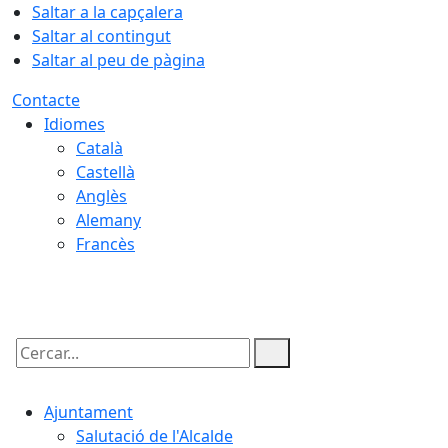
Saltar a la capçalera
Saltar al contingut
Saltar al peu de pàgina
Contacte
Idiomes
Català
Castellà
Anglès
Alemany
Francès
08.08.2026 | 01:53
Cercar:
Ajuntament
Salutació de l'Alcalde