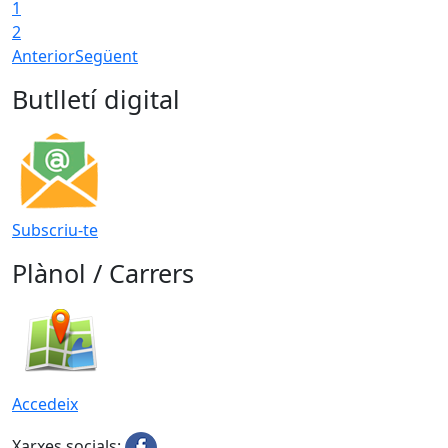
1
2
Anterior
Següent
Butlletí digital
Subscriu-te
Plànol / Carrers
Accedeix
Xarxes socials: