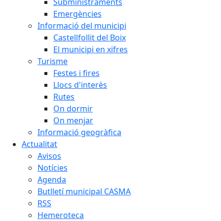
Subministraments
Emergències
Informació del municipi
Castellfollit del Boix
El municipi en xifres
Turisme
Festes i fires
Llocs d'interès
Rutes
On dormir
On menjar
Informació geogràfica
Actualitat
Avisos
Notícies
Agenda
Butlletí municipal CASMA
RSS
Hemeroteca