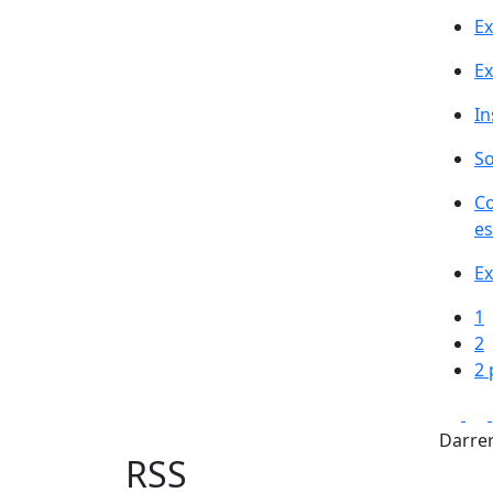
Ex
Ex
In
So
Co
es
Ex
1
2
2 
Fa
Darrer
RSS