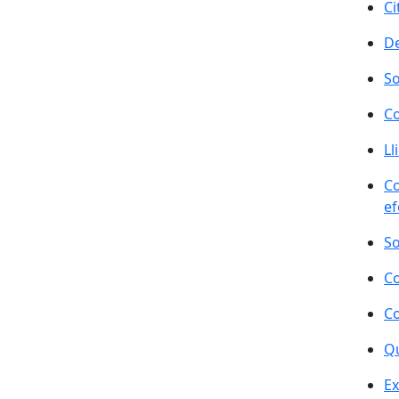
Ci
De
So
Co
Ll
Co
ef
So
Co
Co
Qu
Ex