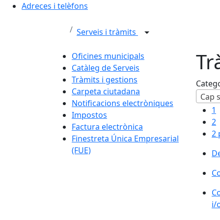
Adreces i telèfons
Serveis i tràmits
Tr
Oficines municipals
Catàleg de Serveis
Tràmits i gestions
Categ
Carpeta ciutadana
Cap s
Notificacions electròniques
1
Impostos
2
Factura electrònica
2 
Finestreta Única Empresarial
(FUE)
De
Co
Co
i/