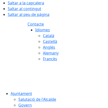
Saltar a la capçalera
Saltar al contingut
Saltar al peu de pàgina
Contacte
Idiomes
Català
Castellà
Anglès
Alemany
Francès
07.08.2026 | 16:30
Ajuntament
Salutació de l'Alcalde
Govern