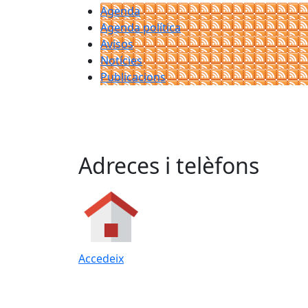
Agenda
Agenda política
Avisos
Notícies
Publicacions
Adreces i telèfons
Accedeix