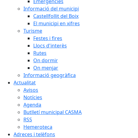
Emergències
Informació del municipi
Castellfollit del Boix
El municipi en xifres
Turisme
Festes i fires
Llocs d'interès
Rutes
On dormir
On menjar
Informació geogràfica
Actualitat
Avisos
Notícies
Agenda
Butlletí municipal CASMA
RSS
Hemeroteca
Adreces i telèfons