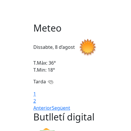
Meteo
Dissabte, 8 d’agost
T.Màx: 36°
T.Min: 18°
Tarda
1
2
Anterior
Següent
Butlletí digital