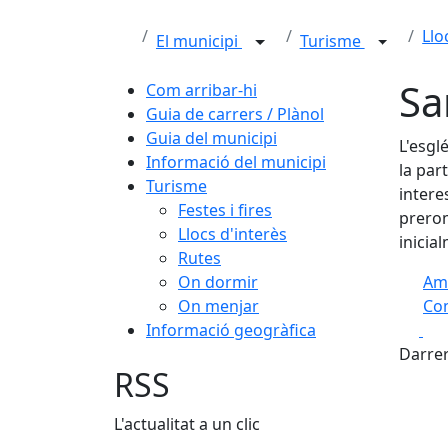
Llo
El municipi
Turisme
Sa
Com arribar-hi
Guia de carrers / Plànol
Guia del municipi
L'esgl
Informació del municipi
la par
Turisme
intere
Festes i fires
prerom
Llocs d'interès
inicia
Rutes
On dormir
Am
On menjar
Com
Fa
Informació geogràfica
+
Darrer
−
RSS
L'actualitat a un clic