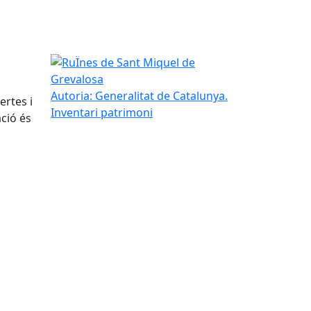
RuÏnes de Sant Miquel de Grevalosa
Autoria: Generalitat de Catalunya.
ertes i
Inventari patrimoni
ció és
tributors