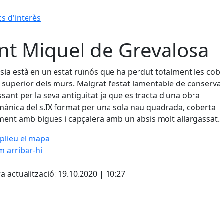
cs d'interès
nt Miquel de Grevalosa
ésia està en un estat ruïnós que ha perdut totalment les cob
t superior dels murs. Malgrat l'estat lamentable de conserva
ssant per la seva antiguitat ja que es tracta d'una obra
ànica del s.IX format per una sola nau quadrada, coberta
lment amb bigues i capçalera amb un absis molt allargassat.
plieu el mapa
 arribar-hi
Leaflet
| ©
OpenStreetMap
con
cebook
X
a actualització: 19.10.2020 | 10:27