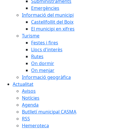
Subministraments
Emergències
Informació del municipi
Castellfollit del Boix
El municipi en xifres
Turisme
Festes i fires
Llocs d'interès
Rutes
On dormir
On menjar
Informació geogràfica
Actualitat
Avisos
Notícies
Agenda
Butlletí municipal CASMA
RSS
Hemeroteca