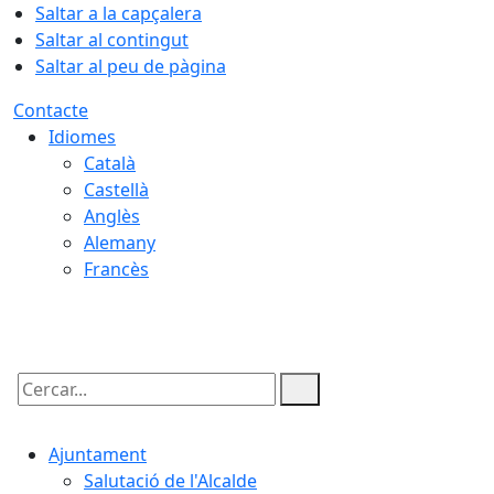
Saltar a la capçalera
Saltar al contingut
Saltar al peu de pàgina
Contacte
Idiomes
Català
Castellà
Anglès
Alemany
Francès
09.08.2026 | 12:46
Cercar:
Ajuntament
Salutació de l'Alcalde