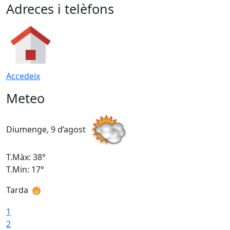
Adreces i telèfons
Accedeix
Meteo
Diumenge, 9 d’agost
D
T.Màx: 38°
T
T.Min: 17°
T
Tarda
T
1
2