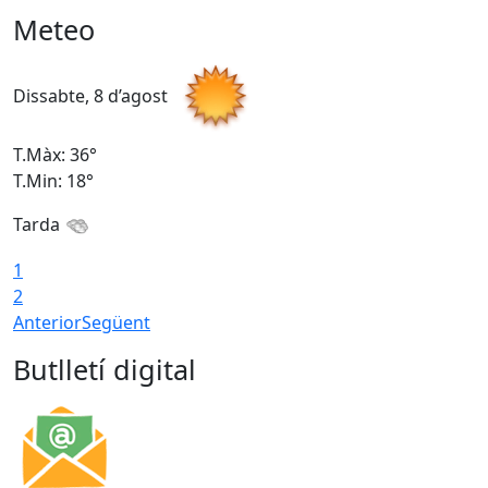
Meteo
Dissabte, 8 d’agost
D
T.Màx: 36°
T
T.Min: 18°
T
Tarda
1
2
Anterior
Següent
Butlletí digital