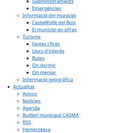
Subministraments
Emergències
Informació del municipi
Castellfollit del Boix
El municipi en xifres
Turisme
Festes i fires
Llocs d'interès
Rutes
On dormir
On menjar
Informació geogràfica
Actualitat
Avisos
Notícies
Agenda
Butlletí municipal CASMA
RSS
Hemeroteca