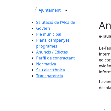
Ajuntament
An
Salutació de l'Alcalde
Govern
Ple municipal
e-Taul
Plans, campanyes i
programes
L'e-Ta
Anuncis / Edictes
Intern
Perfil de contractant
edicte
Normativa
evidèn
Seu electrònica
inform
Transparència
L'avan
despla
Fa