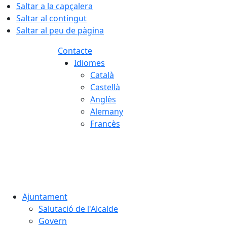
Saltar a la capçalera
Saltar al contingut
Saltar al peu de pàgina
Contacte
Idiomes
Català
Castellà
Anglès
Alemany
Francès
06.08.2026 | 20:57
Ajuntament
Salutació de l'Alcalde
Govern