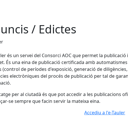
uncis / Edictes
er
uler és un servei del Consorci AOC que permet la publicació i
et. És una eina de publicació certificada amb automatismes a
s (control de períodes d'exposició, generació de diligències, 
cies electròniques del procés de publicació per tal de garanti
ació.
tatge per al ciutadà és que pot accedir a les publicacions o
çar-se sempre que facin servir la mateixa eina.
Accediu a l'e-Tauler
cebook
X