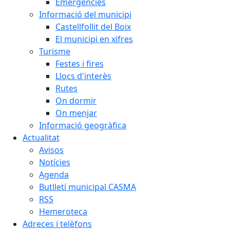
Emergències
Informació del municipi
Castellfollit del Boix
El municipi en xifres
Turisme
Festes i fires
Llocs d'interès
Rutes
On dormir
On menjar
Informació geogràfica
Actualitat
Avisos
Notícies
Agenda
Butlletí municipal CASMA
RSS
Hemeroteca
Adreces i telèfons