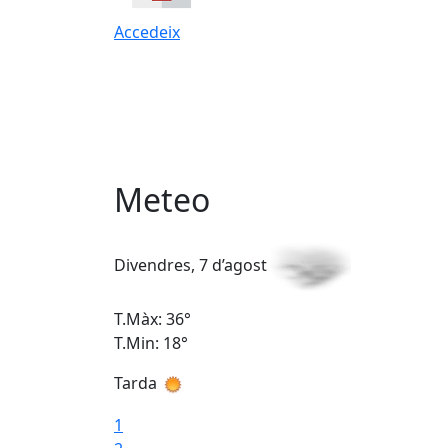
Accedeix
Meteo
Divendres, 7 d’agost
T.Màx: 36°
T.Min: 18°
Tarda
1