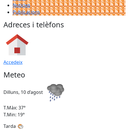
Notícies
Publicacions
Adreces i telèfons
Accedeix
Meteo
Dilluns, 10 d’agost
D
T.Màx: 37°
T
T.Min: 19°
T
Tarda
T