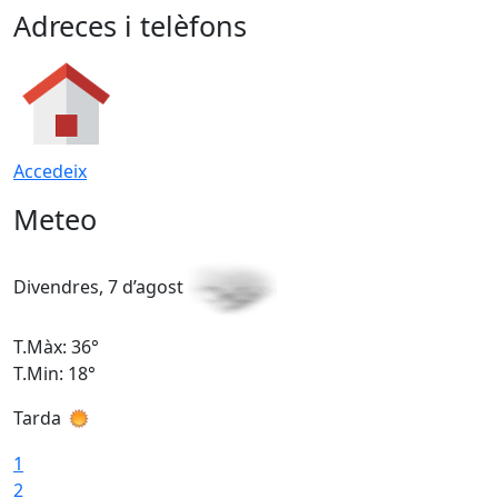
Adreces i telèfons
Accedeix
Meteo
Divendres, 7 d’agost
D
T.Màx: 36°
T
T.Min: 18°
T
Tarda
T
1
2