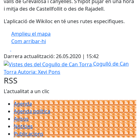
valls de Grevalosa i canyelles. S’hipot pujar en una hora
i mitja des de Castellfollit o des de Rajadell.
L'aplicació de Wikiloc en té unes rutes especifiques.
Amplieu el mapa
Com arribar-hi
Leaflet
| ©
OpenStreetMap
contributors
Facebook
X
+
Darrera actualització: 26.05.2020 | 15:42
−
Vistes des del Cogullo de Can Torra
Cogulló de Can
Torra
Autoria: Xevi Pons
RSS
L'actualitat a un clic
Agenda
Agenda política
Avisos
Notícies
Publicacions