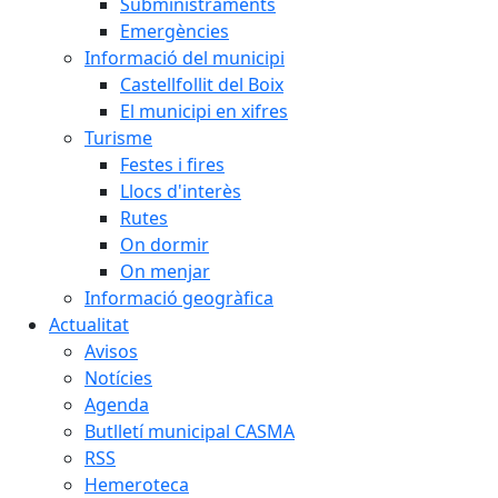
Subministraments
Emergències
Informació del municipi
Castellfollit del Boix
El municipi en xifres
Turisme
Festes i fires
Llocs d'interès
Rutes
On dormir
On menjar
Informació geogràfica
Actualitat
Avisos
Notícies
Agenda
Butlletí municipal CASMA
RSS
Hemeroteca