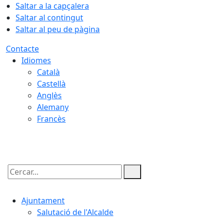
Saltar a la capçalera
Saltar al contingut
Saltar al peu de pàgina
Contacte
Idiomes
Català
Castellà
Anglès
Alemany
Francès
06.08.2026 | 22:43
Cercar:
Ajuntament
Salutació de l'Alcalde