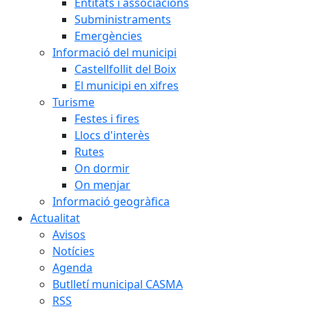
Entitats i associacions
Subministraments
Emergències
Informació del municipi
Castellfollit del Boix
El municipi en xifres
Turisme
Festes i fires
Llocs d'interès
Rutes
On dormir
On menjar
Informació geogràfica
Actualitat
Avisos
Notícies
Agenda
Butlletí municipal CASMA
RSS