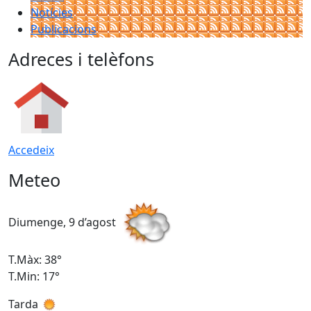
Notícies
Publicacions
Adreces i telèfons
Accedeix
Meteo
Diumenge, 9 d’agost
D
T.Màx: 38°
T
T.Min: 17°
T
Tarda
T