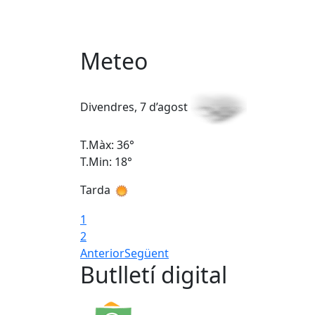
Meteo
Divendres, 7 d’agost
T.Màx: 36°
T.Min: 18°
Tarda
1
2
Anterior
Següent
Butlletí digital