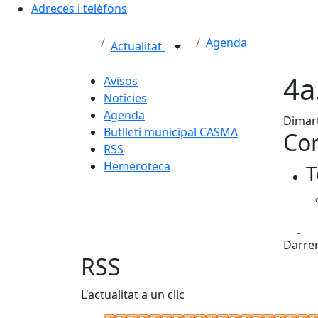
Adreces i telèfons
Agenda
Actualitat
4a
Avisos
Notícies
Agenda
Dimart
Butlletí municipal CASMA
Con
RSS
Hemeroteca
T
Fa
Darrer
RSS
L'actualitat a un clic