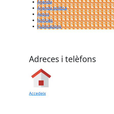
Agenda
Agenda política
Avisos
Notícies
Publicacions
Adreces i telèfons
Accedeix