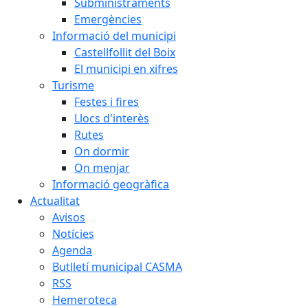
Subministraments
Emergències
Informació del municipi
Castellfollit del Boix
El municipi en xifres
Turisme
Festes i fires
Llocs d'interès
Rutes
On dormir
On menjar
Informació geogràfica
Actualitat
Avisos
Notícies
Agenda
Butlletí municipal CASMA
RSS
Hemeroteca